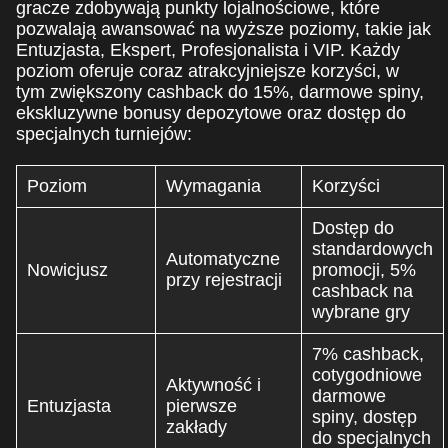
gracze zdobywają punkty lojalnościowe, które
pozwalają awansować na wyższe poziomy, takie jak
Entuzjasta, Ekspert, Profesjonalista i VIP. Każdy
poziom oferuje coraz atrakcyjniejsze korzyści, w
tym zwiększony cashback do 15%, darmowe spiny,
ekskluzywne bonusy depozytowe oraz dostęp do
specjalnych turniejów:
Poziom
Wymagania
Korzyści
Dostęp do
standardowych
Automatyczne
Nowicjusz
promocji, 5%
przy rejestracji
cashback na
wybrane gry
7% cashback,
cotygodniowe
Aktywność i
darmowe
Entuzjasta
pierwsze
spiny, dostęp
zakłady
do specjalnych