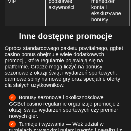
VIP
podstawie
menedżer
aktywności
konta i
ekskluzywne
bonusy
Inne dostępne promocje
Oprócz standardowego pakietu powitalnego, ggbet
casino bonus obejmuje wiele dodatkowych
promocji, które regularnie pojawiają się na
platformie. Gracze mogą liczyć na bonusy
sezonowe z okazji świąt i wydarzeń sportowych,
darmowe spiny na nowe gry oraz specjalne oferty
dla stałych użytkowników.
Bonusy sezonowe i okolicznościowe —
GGBet casino regularnie organizuje promocje z
okazji świąt, wydarzeń sportowych czy premier
nowych gier.
Turnieje i wyzwania — Weź udział w
turniejach z wysokimi pulami nagród i rywalizuj z