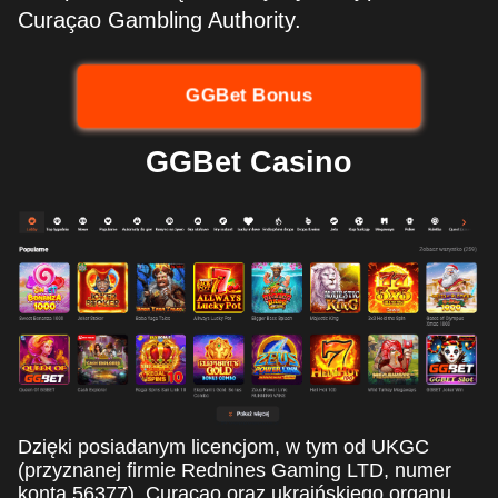
Curaçao Gambling Authority.
GGBet Bonus
GGBet Casino
Dzięki posiadanym licencjom, w tym od UKGC
(przyznanej firmie Rednines Gaming LTD, numer
konta 56377), Curacao oraz ukraińskiego organu