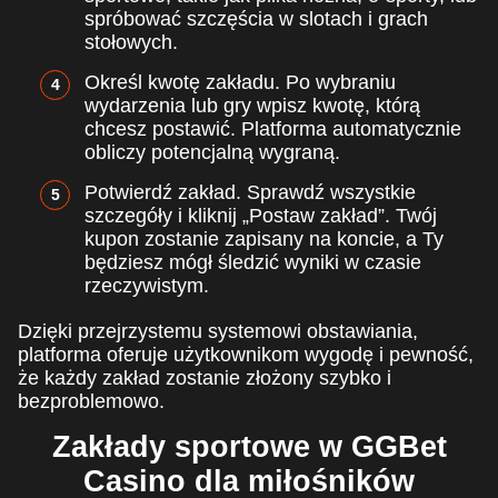
spróbować szczęścia w slotach i grach
stołowych.
Określ kwotę zakładu. Po wybraniu
wydarzenia lub gry wpisz kwotę, którą
chcesz postawić. Platforma automatycznie
obliczy potencjalną wygraną.
Potwierdź zakład. Sprawdź wszystkie
szczegóły i kliknij „Postaw zakład”. Twój
kupon zostanie zapisany na koncie, a Ty
będziesz mógł śledzić wyniki w czasie
rzeczywistym.
Dzięki przejrzystemu systemowi obstawiania,
platforma oferuje użytkownikom wygodę i pewność,
że każdy zakład zostanie złożony szybko i
bezproblemowo.
Zakłady sportowe w GGBet
Casino dla miłośników