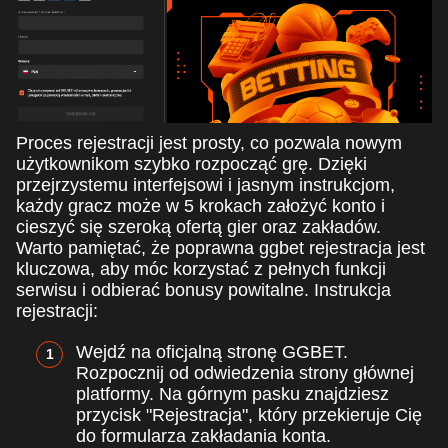
Proces rejestracji jest prosty, co pozwala nowym
użytkownikom szybko rozpocząć grę. Dzięki
przejrzystemu interfejsowi i jasnym instrukcjom,
każdy gracz może w 5 krokach założyć konto i
cieszyć się szeroką ofertą gier oraz zakładów.
Warto pamiętać, że poprawna ggbet rejestracja jest
kluczowa, aby móc korzystać z pełnych funkcji
serwisu i odbierać bonusy powitalne. Instrukcja
rejestracji:
Wejdź na oficjalną stronę GGBET.
Rozpocznij od odwiedzenia strony głównej
platformy. Na górnym pasku znajdziesz
przycisk "Rejestracja", który przekieruje Cię
do formularza zakładania konta.