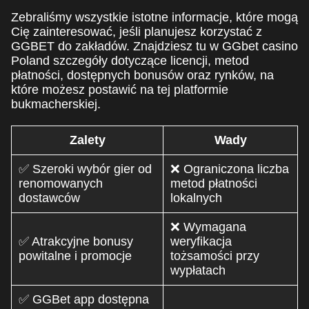
Zebraliśmy wszystkie istotne informacje, które mogą
Cię zainteresować, jeśli planujesz korzystać z
GGBET do zakładów. Znajdziesz tu w GGbet casino
Poland szczegóły dotyczące licencji, metod
płatności, dostępnych bonusów oraz rynków, na
które możesz postawić na tej platformie
bukmacherskiej.
Zalety
Wady
✅ Szeroki wybór gier od
❌ Ograniczona liczba
renomowanych
metod płatności
dostawców
lokalnych
❌ Wymagana
✅ Atrakcyjne bonusy
weryfikacja
powitalne i promocje
tożsamości przy
wypłatach
✅ GGBet app dostępna