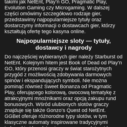
takimi jak NetEnt, Play’n GO, Pragmatic Play,
Evolution Gaming czy Microgaming. W dalszej
części omówimy szczegółowo rodzaje gier,
przedstawimy najpopularniejsze tytuły oraz
dostarczymy informacji o dostawcach gier, którzy
kształtują ofertę tego kasyna online.
Najpopularniejsze sloty — tytuły,
dostawcy i nagrody
Do najczęściej wybieranych gier należy Starburst od
NetEnt. Kolejnym hitem jest Book of Dead od Play’n
GO, który przenosi graczy w świat starożytnych
przygód z możliwością zdobywania darmowych
spinów i ekspandujących symboli. Nie można
pominąć również Sweet Bonanza od Pragmatic
Play, oferującego kolorową, owocową tematykę z
atrakcyjnymi mnożnikami oraz opcją zakupu rund
bonusowych. Wśród ulubionych slotów graczy
znajduje się także Gonzo’s Quest od NetEnt.
GGBet oferuje różnorodne typy slotów, w tym
klasyczne automaty inspirowane tradycyjnymi