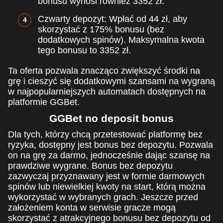
bonusu wynosi również 3352 zł.
Czwarty depozyt: Wpłać od 44 zł, aby
skorzystać z 175% bonusu (bez
dodatkowych spinów). Maksymalna kwota
tego bonusu to 3352 zł.
Ta oferta pozwala znacząco zwiększyć środki na
grę i cieszyć się dodatkowymi szansami na wygraną
w najpopularniejszych automatach dostępnych na
platformie GGBet.
GGBet no deposit bonus
Dla tych, którzy chcą przetestować platformę bez
ryzyka, dostępny jest bonus bez depozytu. Pozwala
on na grę za darmo, jednocześnie dając szansę na
prawdziwe wygrane. Bonus bez depozytu
zazwyczaj przyznawany jest w formie darmowych
spinów lub niewielkiej kwoty na start, którą można
wykorzystać w wybranych grach. Jeszcze przed
założeniem konta w serwisie gracze mogą
skorzystać z atrakcyjnego bonusu bez depozytu od